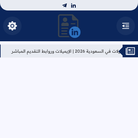
telegram
linkedin
القائمة
إظهار ال
منصة فادي أحمد المهني
 الإيميلات وروابط التقديم المباشر