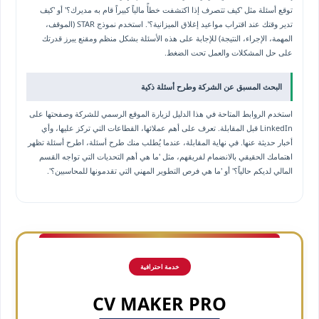
توقع أسئلة مثل 'كيف تتصرف إذا اكتشفت خطأً مالياً كبيراً قام به مديرك؟' أو 'كيف
تدير وقتك عند اقتراب مواعيد إغلاق الميزانية؟'. استخدم نموذج STAR (الموقف،
المهمة، الإجراء، النتيجة) للإجابة على هذه الأسئلة بشكل منظم ومقنع يبرز قدرتك
على حل المشكلات والعمل تحت الضغط.
البحث المسبق عن الشركة وطرح أسئلة ذكية
استخدم الروابط المتاحة في هذا الدليل لزيارة الموقع الرسمي للشركة وصفحتها على
LinkedIn قبل المقابلة. تعرف على أهم عملائها، القطاعات التي تركز عليها، وأي
أخبار حديثة عنها. في نهاية المقابلة، عندما يُطلب منك طرح أسئلة، اطرح أسئلة تظهر
اهتمامك الحقيقي بالانضمام لفريقهم، مثل 'ما هي أهم التحديات التي تواجه القسم
المالي لديكم حالياً؟' أو 'ما هي فرص التطوير المهني التي تقدمونها للمحاسبين؟'.
خدمة احترافية
CV MAKER PRO