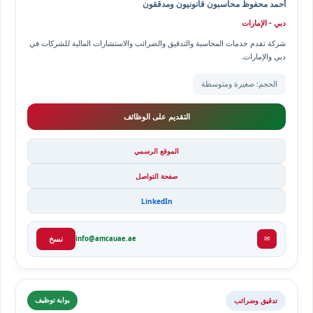
أحمد محفوظ محاسبون قانونيون ومدققون
دبي - الإمارات
شركة تقدم خدمات المحاسبة والتدقيق والضرائب والاستشارات المالية للشركات في
دبي والإمارات.
الحجم: صغيرة ومتوسطة
التقديم على الوظائف
الموقع الرسمي
صفحة التواصل
LinkedIn
✉
info@amcauae.ae
نسخ
تدقيق وضرائب
بوابة توظيف