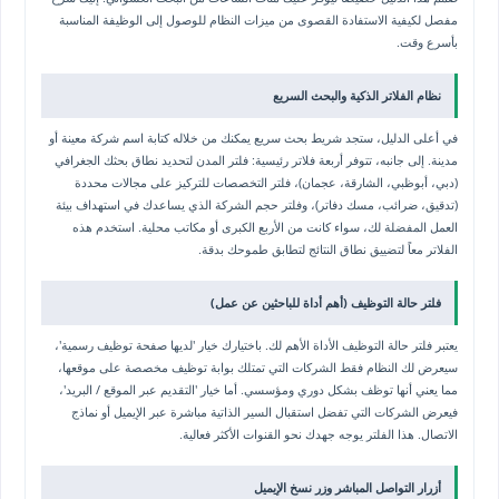
مفصل لكيفية الاستفادة القصوى من ميزات النظام للوصول إلى الوظيفة المناسبة
بأسرع وقت.
نظام الفلاتر الذكية والبحث السريع
في أعلى الدليل، ستجد شريط بحث سريع يمكنك من خلاله كتابة اسم شركة معينة أو
مدينة. إلى جانبه، تتوفر أربعة فلاتر رئيسية: فلتر المدن لتحديد نطاق بحثك الجغرافي
(دبي، أبوظبي، الشارقة، عجمان)، فلتر التخصصات للتركيز على مجالات محددة
(تدقيق، ضرائب، مسك دفاتر)، وفلتر حجم الشركة الذي يساعدك في استهداف بيئة
العمل المفضلة لك، سواء كانت من الأربع الكبرى أو مكاتب محلية. استخدم هذه
الفلاتر معاً لتضييق نطاق النتائج لتطابق طموحك بدقة.
فلتر حالة التوظيف (أهم أداة للباحثين عن عمل)
يعتبر فلتر حالة التوظيف الأداة الأهم لك. باختيارك خيار 'لديها صفحة توظيف رسمية'،
سيعرض لك النظام فقط الشركات التي تمتلك بوابة توظيف مخصصة على موقعها،
مما يعني أنها توظف بشكل دوري ومؤسسي. أما خيار 'التقديم عبر الموقع / البريد'،
فيعرض الشركات التي تفضل استقبال السير الذاتية مباشرة عبر الإيميل أو نماذج
الاتصال. هذا الفلتر يوجه جهدك نحو القنوات الأكثر فعالية.
أزرار التواصل المباشر وزر نسخ الإيميل