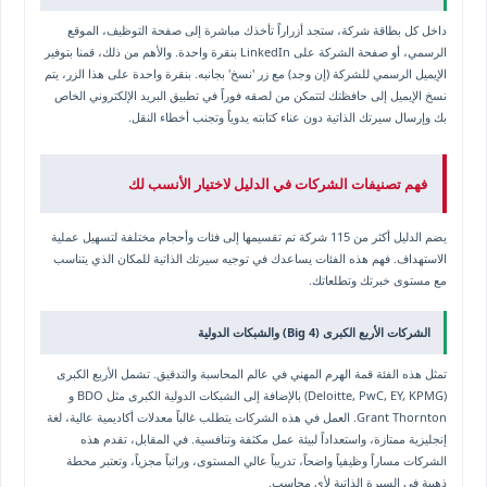
داخل كل بطاقة شركة، ستجد أزراراً تأخذك مباشرة إلى صفحة التوظيف، الموقع
الرسمي، أو صفحة الشركة على LinkedIn بنقرة واحدة. والأهم من ذلك، قمنا بتوفير
الإيميل الرسمي للشركة (إن وجد) مع زر 'نسخ' بجانبه. بنقرة واحدة على هذا الزر، يتم
نسخ الإيميل إلى حافظتك لتتمكن من لصقه فوراً في تطبيق البريد الإلكتروني الخاص
بك وإرسال سيرتك الذاتية دون عناء كتابته يدوياً وتجنب أخطاء النقل.
فهم تصنيفات الشركات في الدليل لاختيار الأنسب لك
يضم الدليل أكثر من 115 شركة تم تقسيمها إلى فئات وأحجام مختلفة لتسهيل عملية
الاستهداف. فهم هذه الفئات يساعدك في توجيه سيرتك الذاتية للمكان الذي يتناسب
مع مستوى خبرتك وتطلعاتك.
الشركات الأربع الكبرى (Big 4) والشبكات الدولية
تمثل هذه الفئة قمة الهرم المهني في عالم المحاسبة والتدقيق. تشمل الأربع الكبرى
(Deloitte, PwC, EY, KPMG) بالإضافة إلى الشبكات الدولية الكبرى مثل BDO و
Grant Thornton. العمل في هذه الشركات يتطلب غالباً معدلات أكاديمية عالية، لغة
إنجليزية ممتازة، واستعداداً لبيئة عمل مكثفة وتنافسية. في المقابل، تقدم هذه
الشركات مساراً وظيفياً واضحاً، تدريباً عالي المستوى، وراتباً مجزياً، وتعتبر محطة
ذهبية في السيرة الذاتية لأي محاسب.