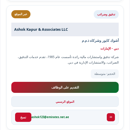
تدقيق وضرائب
عبر الموقع
Ashok Kapur & Associates LLC
أشوك كابور وشركاه ذ.م.م
دبي - الإمارات
شركة تدقيق واستشارات مالية رائدة تأسست عام 1985، تقدم خدمات التدقيق،
الضرائب، والاستشارات الإدارية في دبي.
الحجم: متوسطة
التقديم على الوظائف
الموقع الرسمي
✉
ashok123@emirates.net.ae
نسخ