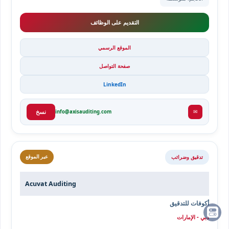
التقديم على الوظائف
الموقع الرسمي
صفحة التواصل
LinkedIn
✉
info@axisauditing.com
نسخ
تدقيق وضرائب
عبر الموقع
Acuvat Auditing
أكوفات للتدقيق
دبي - الإمارات