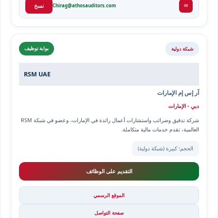
✉
Chirag@athosauditors.com
نسخ
شبكة دولية
بوابة توظيف
RSM UAE
آر إس إم الإمارات
دبي - الإمارات
شركة تدقيق وضرائب واستشارات أعمال رائدة في الإمارات، وعضو في شبكة RSM
العالمية، تقدم خدمات مالية متكاملة.
الحجم: كبيرة (شبكة دولية)
التقديم على الوظائف
الموقع الرسمي
صفحة التواصل