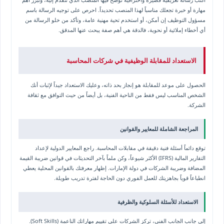
مهارة أو خبرة تجعلك مناسباً لهذا المنصب تحديداً. احرص على توجيه الرسالة باسم
مسؤول التوظيف إن أمكن، أو استخدم تحية مهنية عامة، وتأكد من خلو الرسالة من
أي أخطاء إملائية أو نحوية، فالدقة هي أهم صفة يبحث عنها المدقق.
الاستعداد للمقابلة الوظيفية في شركات المحاسبة
الحصول على موعد للمقابلة هو إنجاز بحد ذاته، وعليك الاستعداد جيداً لإثبات أنك
الشخص المناسب ليس فقط من الناحية الفنية، بل أيضاً من حيث التوافق مع ثقافة
الشركة.
المراجعة الشاملة للمعايير والقوانين
توقع دائماً أسئلة فنية دقيقة في مقابلات المحاسبة. راجع المعايير الدولية لإعداد
التقارير المالية (IFRS) الأكثر شيوعاً، وكن ملماً بآخر التحديثات في قوانين ضريبة القيمة
المضافة وضريبة الشركات في دولة الإمارات. إظهار معرفتك بالقوانين المحلية يعطي
انطباعاً قوياً بجاهزيتك للعمل الفوري دون الحاجة لفترة تدريب طويلة.
الاستعداد للأسئلة السلوكية والظرفية
إلى جانب الجانب الفني، تركز الشركات على تقييم مهاراتك الناعمة (Soft Skills).