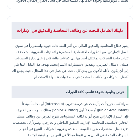
لضمان موثوقيتها وجودة خدماتها، لمساعدتك في اتخاذ القرار المالي الأصح.
دليلك الشامل للبحث عن وظائف المحاسبة والتدقيق في الإمارات
يعتبر قطاع المحاسبة والتدقيق المالي من أكثر القطاعات حيوية واستقراراً في سوق
العمل الإماراتي. مع التطورات الاقتصادية المستمرة والتحديثات الضريبية المتلاحقة،
تتزايد حاجة الشركات بمختلف أحجامها إلى كفاءات مالية قادرة على إدارة الحسابات،
ضمان الامتثال الضريبي، وتقديم الاستشارات الاستراتيجية. يهدف هذا الدليل التفاعلي
إلى أن يكون الأداة الأقوى بين يدي كل باحث عن عمل في هذا المجال، حيث يجمع لك
أفضل الشركات والمكاتب المعتمدة في منصة واحدة سهلة الاستخدام.
فرص وظيفية متنوعة تناسب كافة الخبرات
سواء كنت خريجاً حديثاً يبحث عن فرصة تدريب (Internship) أو محاسباً مبتدئاً
(Junior Accountant) أو مدققاً أول (Senior Auditor) يمتلك سنوات من الخبرة،
فإن السوق الإماراتي يفتح أبوابه لكافة المستويات. تتنوع الفرص بين وظائف مسك
الدفاتر الأساسية، المحاسبة الإدارية، التدقيق الداخلي والخارجي، وصولاً إلى تخصصات
دقيقة مثل استشارات ضريبة القيمة المضافة وضريبة الشركات. التنوع في أحجام
الشركات المتاحة في الدليل يعني تنوعاً مماثلاً في الفرص الوظيفية المتاحة.