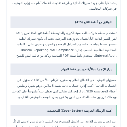
يعتمد كلياً على جودة سيرتك الذاتية وطريقة تقديمك لنفسك أمام مسؤولي التوظيف
في شركات المحاسبة.
التوافق مع أنظمة التتبع (ATS)
تستخدم معظم شركات المحاسبة الكبرى والمتوسطة أنظمة تتبع المتقدمين (ATS)
لفرز السير الذاتية آلياً. لضمان تجاوز هذه المرحلة، يجب أن تكون سيرتك الذاتية
بتنسيق بسيط وواضح، خالية من الجداول المعقدة والصور، وتحتوي على الكلمات
المفتاحية المناسبة للمنصب (مثل: Financial Reporting, VAT Compliance,
Internal Audit). استخدم دائماً صيغة PDF القياسية وتأكد من قابلية النص للنسخ.
إبراز الإنجازات بالأرقام وليس فقط المهام
مسؤولو التوظيف في القطاع المالي يعشقون الأرقام. بدلاً من كتابة 'مسؤول عن
الحسابات الدائنة'، اكتب 'إدارة حسابات دائنة بقيمة 5 ملايين درهم شهرياً وتقليص
أخطاء الدفع بنسبة 20%'. إبراز إنجازاتك بشكل كمي يعطي دليلاً ملموساً على كفاءتك
ويجعلك تبرز بين مئات المتقدمين الذين يكتفون بسرد الوصف الوظيفي التقليدي.
أهمية الرسالة التعريفية (Cover Letter) المخصصة
عند إرسال سيرتك الذاتية عبر الإيميل المنسوخ من الدليل، لا تترك متن الإيميل فارغاً.
اكتب رسالة تعريفية قصيرة واحترافية توضح فيها المنصب الذي تتقدم إليه، وتبرز أهم