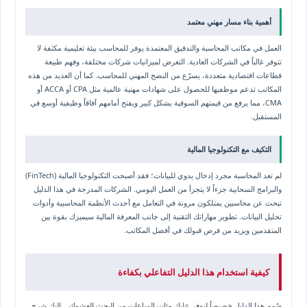
أهمية بناء مسار مهني معتمد
العمل في مكاتب المحاسبة والتدقيق المعتمدة يوفر للمحاسب بيئة تعليمية مكثفة لا
تتوفر غالباً في الشركات العادية. التعرض لميزانيات شركات مختلفة، وفهم طبيعة
قطاعات اقتصادية متعددة، يسرّع من النضج المهني للمحاسب. كما أن العديد من هذه
المكاتب تدعم موظفيها للحصول على شهادات مهنية عالمية مثل CPA أو ACCA أو
CMA، مما يرفع من قيمتهم السوقية بشكل كبير ويفتح أمامهم آفاقاً وظيفية أوسع في
المستقبل.
التكيف مع التكنولوجيا المالية
لم تعد المحاسبة مجرد إدخال يدوي للبيانات؛ فقد أصبحت التكنولوجيا المالية (FinTech)
والبرامج السحابية جزءاً لا يتجزأ من العمل اليومي. الشركات المدرجة في هذا الدليل
تبحث عن محاسبين يمتلكون مرونة في التعامل مع أحدث الأنظمة المحاسبية وأدوات
تحليل البيانات. تطوير مهاراتك التقنية إلى جانب المعرفة المالية سيميزك بقوة بين
المتقدمين ويزيد من فرص قبولك في أفضل المكاتب.
كيفية استخدام هذا الدليل التفاعلي بكفاءة
صُمم هذا الدليل خصيصاً ليوفر عليك مئات الساعات من البحث العشوائي. إليك شرح