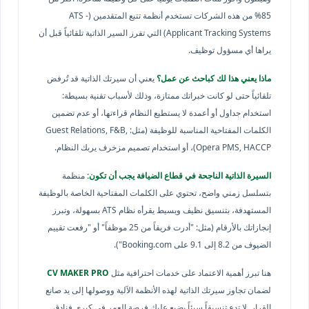
85% من هذه الشركات تستخدم أنظمة تتبع المتقدمين (ATS -
Applicant Tracking Systems) التي تفرز السير الذاتية تلقائياً قبل أن
يراها أي مسؤول توظيف.
ماذا يعني هذا لك كباحث عن عمل؟
يعني أن سيرتك الذاتية قد تُرفض
تلقائياً حتى لو كانت خبراتك ممتازة، وذلك لأسباب تقنية بسيطة:
استخدام جداول أو أعمدة لا يستطيع النظام قراءتها، أو عدم تضمين
الكلمات المفتاحية المناسبة للوظيفة (مثل: Guest Relations, F&B,
Opera PMS, HACCP)، أو استخدام تصميم مزخرف يربك النظام.
السيرة الذاتية الناجحة في قطاع الضيافة يجب أن تكون:
منظمة
بتسلسل زمني واضح، تحتوي على الكلمات المفتاحية الخاصة بالوظيفة
المستهدفة، بتنسيق نظيف وبسيط يقرأه نظام ATS بسهولة، وتبرز
إنجازاتك بالأرقام (مثل: "أدرت فريقاً من 25 موظفاً" أو "رفعت تقييم
الضيوف من 8.2 إلى 9.1 على Booking.com").
هنا تبرز أهمية الاعتماد على خدمات احترافية مثل
CV MAKER PRO
لضمان تجاوز سيرتك الذاتية لهذه الأنظمة الآلية ووصولها إلى يد صانع
القرار. لا تدع تنسيقاً سيئاً يضيع عليك فرصة العمر في كبرى فنادق