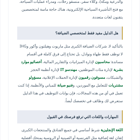
والدرعية ومكة)، وكلاء سفر، منسقو رحلات، ومدراء عمليات السياحة.
مع فتح التأشيرة السياحية الإلكترونية، هناك حاجة ماسة لمتخصصين
يتقنون لغات متعددة.
هل الدليل مفيد فقط لمتخصصي الضيافة؟
بالتأكيد لا. شركات الضيافة الكبرى مثل ماريوت وهيلتون وأكور وIHG
لا توظف فقط طهاة ونوادل، بل تحتاج إلى فرق كاملة في أقسام
مساندة:
محاسبون
لإدارة الميزانيات والتقارير المالية،
أخصائيو موارد
بشرية
لإدارة مئات الموظفين،
مهندسو IT
لإدارة أنظمة الحجز
والشبكات،
مسوقون رقميون
لإدارة الحملات الإعلانية،
مسؤولو
مشتريات
للتعامل مع الموردين، و
فنيو صيانة
للمباني والأنظمة. إذا كنت
تعمل في أي من هذه المجالات، فإن بوابات التوظيف في هذا الدليل
ستعرض لك وظائف في تخصصك أيضاً.
المهارات واللغات التي ترفع فرصتك في القبول
اللغة الإنجليزية
شرط أساسي في جميع الفنادق والمنتجعات الكبرى.
إتقان لغة إضافية مثل الفرنسية أو الصينية أو الروسية يمنحك أفضلية