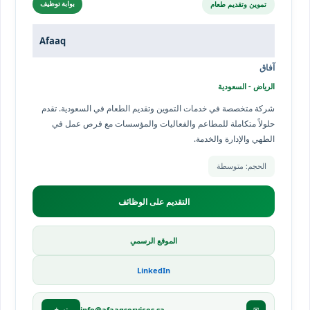
تموين وتقديم طعام
بوابة توظيف
Afaaq
آفاق
الرياض - السعودية
شركة متخصصة في خدمات التموين وتقديم الطعام في السعودية. تقدم
حلولاً متكاملة للمطاعم والفعاليات والمؤسسات مع فرص عمل في
الطهي والإدارة والخدمة.
الحجم: متوسطة
التقديم على الوظائف
الموقع الرسمي
LinkedIn
info@afaaqservices.sa
✉
نسخ