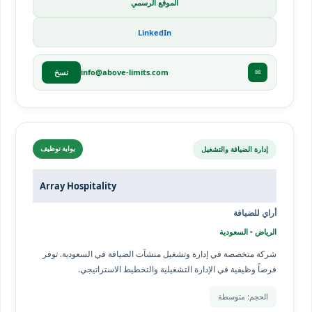
الموقع الرسمي
LinkedIn
info@above-limits.com
✉
نسخ
إدارة الضيافة والتشغيل
بوابة توظيف
Array Hospitality
أراي للضيافة
الرياض - السعودية
شركة متخصصة في إدارة وتشغيل منشآت الضيافة في السعودية. توفر
فرصاً وظيفية في الإدارة التشغيلية والتخطيط الاستراتيجي.
الحجم: متوسطة