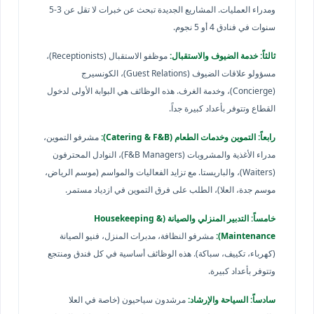
ومدراء العمليات. المشاريع الجديدة تبحث عن خبرات لا تقل عن 3-5
سنوات في فنادق 4 أو 5 نجوم.
ثالثاً: خدمة الضيوف والاستقبال:
موظفو الاستقبال (Receptionists)،
مسؤولو علاقات الضيوف (Guest Relations)، الكونسيرج
(Concierge)، وخدمة الغرف. هذه الوظائف هي البوابة الأولى لدخول
القطاع وتتوفر بأعداد كبيرة جداً.
رابعاً: التموين وخدمات الطعام (Catering & F&B):
مشرفو التموين،
مدراء الأغذية والمشروبات (F&B Managers)، النوادل المحترفون
(Waiters)، والباريستا. مع تزايد الفعاليات والمواسم (موسم الرياض،
موسم جدة، العلا)، الطلب على فرق التموين في ازدياد مستمر.
خامساً: التدبير المنزلي والصيانة (Housekeeping &
Maintenance):
مشرفو النظافة، مدبرات المنزل، فنيو الصيانة
(كهرباء، تكييف، سباكة). هذه الوظائف أساسية في كل فندق ومنتجع
وتتوفر بأعداد كبيرة.
سادساً: السياحة والإرشاد:
مرشدون سياحيون (خاصة في العلا