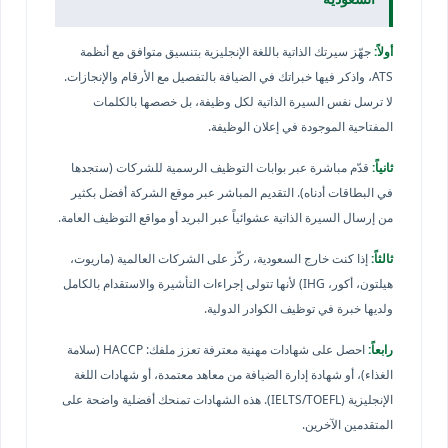
أولاً:
جهّز سيرتك الذاتية باللغة الإنجليزية بتنسيق متوافق مع أنظمة
ATS، واذكر فيها خبراتك في الضيافة بالتفصيل مع الأرقام والإنجازات.
لا ترسل نفس السيرة الذاتية لكل وظيفة، بل خصصها بالكلمات
المفتاحية الموجودة في إعلان الوظيفة.
ثانياً:
قدّم مباشرة عبر بوابات التوظيف الرسمية للشركات (ستجدها
في البطاقات أدناه). التقديم المباشر عبر موقع الشركة أفضل بكثير
من إرسال السيرة الذاتية عشوائياً عبر البريد أو مواقع التوظيف العامة.
ثالثاً:
إذا كنت خارج السعودية، ركّز على الشركات العالمية (ماريوت،
هيلتون، أكور، IHG) لأنها تتولى إجراءات التأشيرة والاستقدام بالكامل
ولديها خبرة في توظيف الكوادر الدولية.
رابعاً:
احصل على شهادات مهنية معترفة تعزز ملفك: HACCP (سلامة
الغذاء)، أو شهادة إدارة الضيافة من معاهد معتمدة، أو شهادات اللغة
الإنجليزية (IELTS/TOEFL). هذه الشهادات تمنحك أفضلية واضحة على
المتقدمين الآخرين.