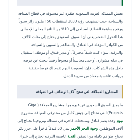
تعيش المملكة العربية السعودية طفرة غير مسبوقة في قطاع الضيافة
والسياحة، حيث تستهدف رؤية 2030 استقطاب 150 مليون زائر سنوياً
ورفع مساهمة القطاع السياحي إلى 10% من الناتج المحلي الإجمالي.
هذا التحول الضخم يعني أن السوق السعودي يحتاج إلى مئات الآلاف
من الكوادر المؤهلة في الفنادق والمطاعم والتموين والسياحة
والترفيه. سواء كنت شيفاً محترفاً، أو مدير فندق، أو موظف استقبال
في بداية مشواره، أو حتى محاسباً أو مسوقاً رقمياً يبحث عن فرصة
داخل هذه الشركات، فإن السعودية اليوم تقدم لك فرصاً حقيقية
برواتب تنافسية معفاة من ضريبة الدخل.
المشاريع العملاقة التي تفتح آلاف الوظائف في الضيافة
ما يميز السوق السعودي عن غيره هو المشاريع العملاقة (Giga-
Projects) التي تحتاج إلى جيش كامل من محترفي الضيافة. مشروع
نيوم
وحده يضم فنادق ومنتجعات فاخرة في سندالة وتروجينا تحتاج إلى
آلاف الموظفين.
وجهة البحر الأحمر
تبني 50 فندقاً فاخراً على جزر بكر
تحتاج طواقم كاملة من الصفر.
القدية
عاصمة الترفيه تحتاج إلى خبراء