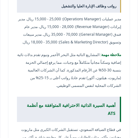
رواتب وظائف الإدارة العليا والتشغيل
مدير عمليات (Operations Manager): 15,000 - 25,000 ريال. مدير
إيرادات (Revenue Manager): 15,000 - 28,000 ريال. مدير عام
فندق (General Manager): 35,000 - 70,000 ريال. مدير مبيعات
وتسويق (Sales & Marketing Director): 18,000 - 35,000 ريال.
ملاحظة مهمة:
المشاريع النائية مثل البحر الأحمر ونيوم تقدم بدلات نائية
إضافية وسكناً مجانياً متكاملاً مع وجبات، مما يرفع إجمالي الحزمة
بنسبة 30-50% عن الأرقام المذكورة. كما أن الشركات العالمية
(ماريوت، هيلتون، أكور) تقدم عادةً رواتب أعلى بـ 15-25% من
الشركات المحلية لنفس المسمى الوظيفي.
أهمية السيرة الذاتية الاحترافية المتوافقة مع أنظمة
ATS
في قطاع الضيافة السعودي، تستقبل الشركات الكبرى مثل ماريوت
وهيلتون وأكور مئات الطلبات يومياً على كل وظيفة شاغرة. أكثر من