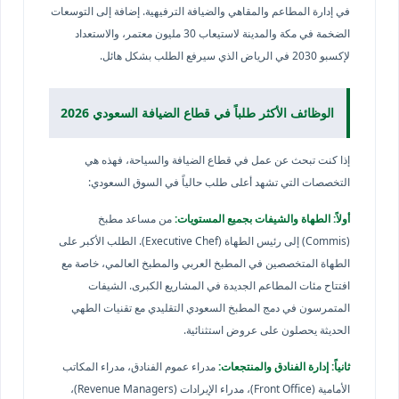
في إدارة المطاعم والمقاهي والضيافة الترفيهية. إضافة إلى التوسعات
الضخمة في مكة والمدينة لاستيعاب 30 مليون معتمر، والاستعداد
لإكسبو 2030 في الرياض الذي سيرفع الطلب بشكل هائل.
الوظائف الأكثر طلباً في قطاع الضيافة السعودي 2026
إذا كنت تبحث عن عمل في قطاع الضيافة والسياحة، فهذه هي
التخصصات التي تشهد أعلى طلب حالياً في السوق السعودي:
أولاً: الطهاة والشيفات بجميع المستويات:
من مساعد مطبخ
(Commis) إلى رئيس الطهاة (Executive Chef). الطلب الأكبر على
الطهاة المتخصصين في المطبخ العربي والمطبخ العالمي، خاصة مع
افتتاح مئات المطاعم الجديدة في المشاريع الكبرى. الشيفات
المتمرسون في دمج المطبخ السعودي التقليدي مع تقنيات الطهي
الحديثة يحصلون على عروض استثنائية.
ثانياً: إدارة الفنادق والمنتجعات:
مدراء عموم الفنادق، مدراء المكاتب
الأمامية (Front Office)، مدراء الإيرادات (Revenue Managers)،