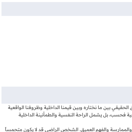
ق الحقيقي بين ما نختاره وبين قيمنا الداخلية وظروفنا الواقعية
رجية فحسب، بل يشمل الراحة النفسية والطمأنينة الداخلية
 والممارسة والفهم العميق. الشخص الراضي قد لا يكون متحمساً