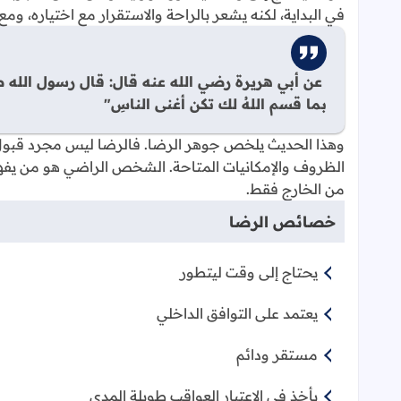
في البداية، لكنه يشعر بالراحة والاستقرار مع اختياره، و
عن أبي هريرة رضي الله عنه قال: قال رسول الله صلى ال
بما قسم اللهُ لك تكن أغنى الناسِ"
وهذا الحديث يلخص جوهر الرضا. فالرضا ليس مجرد قبول سل
الظروف والإمكانيات المتاحة. الشخص الراضي هو من يفهم ح
من الخارج فقط.
خصائص الرضا
يحتاج إلى وقت ليتطور
يعتمد على التوافق الداخلي
مستقر ودائم
يأخذ في الاعتبار العواقب طويلة المدى