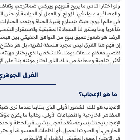
ولو اختار الناس ما يريح قلوبهم ويرضي ضمائرهم، وتغاضوا
والمصائب، سواء في الزواج أو العمل أو الدراسة أو حتى ا
في عالم اليوم، حيث تتسارع وتيرة الحياة وتتعدد الخيارات
ظاهرياً وما يحقق لنا السعادة الحقيقية والاستقرار النفس
الرضا هو شعور عميق ينبع من التوافق الحقيقي بين قيمنا ا
إن فهم هذا الفرق ليس مجرد فلسفة نظرية، بل هو مفتاح 
نقضي معظم ساعات يومنا. فالشخص الذي يختار مهنته بناء
أكثر إنتاجية وسعادة من ذلك الذي اختار مهنته بناءً على الإ
الفرق الجوهري
ما هو الإعجاب؟
الإعجاب هو ذلك الشعور الأولي الذي ينتابنا عندما نرى شيئاً
المظاهر الخارجية والانطباعات الأولى، وغالباً ما يكون مؤقتاً
الإعجاب يحدث بسرعة، فقد تُعجب بشيء في لحظة واحدة د
الخارجي، أو الصوت الجميل، أو الكلمات المعسولة، أو حتى ا
في الاعتبار العمق الحقيقي للأشياء أو الأشخاص.