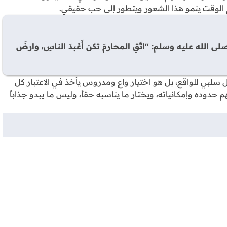
مع الوقت ينمو هذا الشعور ويتطور إلى حب حقيقي.
له عليه وسلم: "اتَّقِ المحارمَ تكن أَعْبدَ الناسِ، وارضَ
بي للواقع، بل هو اختيار واعٍ ومدروس يأخذ في الاعتبار كل
دوده وإمكانياته، ويختار ما يناسبه حقاً، وليس ما يبدو جذاباً