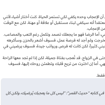
ن الإعجاب وحده يكفي لكي تستمر الحياة. كنت أختار أشياء لأنني
تقداً أنه سيكفي لبناء مستقبل أو علاقة أو مهنة. لكن مع الوقت
ن الإعجاب.
قي، أما الرضا فهو ما يجعلك تصمد وتكمل رغم التعب والمصاعب.
م تخرجت ولم أجد له فرصة عمل، فسوف أشعر بالحزن وسأكرهه
عجبني كثيراً، لكن كانت له فرص ورواتب جيدة، فسوف يرضيني في
 في الزواج. قد تُعجب بفتاة جميلة، لكن إذا لم تجد معها الراحة
تهي. أما إن اخترت من تريح قلبك وتطمئن روحك إليها، فسوف
فقط.
ي كتابه "حديث القمر": "ليس كل ما يعجبك يُرضيك، ولكن كل