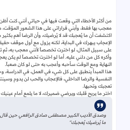
من أكثر الأخطاء التي وقعت فيها في حياتي أنني كنت أظن أ
معجب بها فقط، وأبني قراراتي على هذا الشعور المؤقت، مع
اكتشفت أن ما يُعجبك قد لا يُرضيك، وأن الرضا أهم بكثير م
الإعجاب يبهرك في البداية، لكنه يزول مع أول موقف حقي
على سبيل المثال، لو اخترت تخصصاً لأنني معجب به، ث
وأكره كل من دلني عليه. أما لو اخترت تخصصاً لم يكن ي
النهاية ومع الوقت سأحبه وأعجب به حتى لو كان صعباً.
هذا المبدأ ينطبق على كل شيء في العمل، في الدراسة، وحتى
النفسية والرضا الداخلي، فالإعجاب والحب لن يدوم وسين
تعجبك وتحبها.
اختر ما يريح قلبك ويرضي ضميرك، لا ما يلمع أمام عينيك 
وصدق الأديب الكبير مصطفى صادق الرافعي حين قال ف
ما يُرضيك يُعجبك"