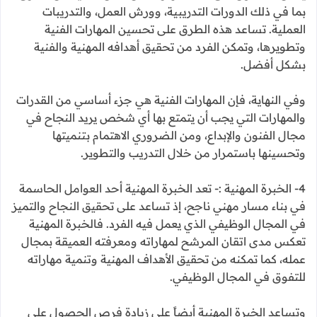
بما في ذلك الدورات التدريبية، وورش العمل، والتدريبات
العملية. تساعد هذه الطرق على تحسين المهارات الفنية
وتطويرها، وتمكن الفرد من تحقيق أهدافه المهنية والفنية
بشكل أفضل.
وفي النهاية، فإن المهارات الفنية هي جزء أساسي من القدرات
والمهارات التي يجب أن يتمتع بها أي شخص يريد النجاح في
مجال الفنون والإبداع، ومن الضروري الاهتمام بتنميتها
وتحسينها باستمرار من خلال التدريب والتطوير.
4- الخبرة المهنية :- تعد الخبرة المهنية أحد العوامل الحاسمة
في بناء مسار مهني ناجح، إذ تساعد على تحقيق النجاح والتميز
في المجال الوظيفي الذي يعمل فيه الفرد. فالخبرة المهنية
تعكس مدى اتقان المرشح لمهاراته ومعرفته العميقة بمجال
عمله، كما تمكنه من تحقيق الأهداف المهنية وتنمية مهاراته
للتفوق في المجال الوظيفي.
وتساعد الخبرة المهنية أيضاً على زيادة فرص الحصول على