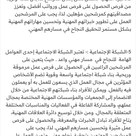
من فرص الحصول على فرص عمل ورواتب أفضل، وتعزز
مصداقيتهم كمرشحين مؤهلين. لذا، يجب على المرشحين
العمل على تطوير خبراتهم المهنية وتحسين مهاراتهم المهنية
بشكل مستمر لتحقيق النجاح في مسارهم المهني.
5-الشبكة الإجتماعية :- تعتبر الشبكة الاجتماعية إحدى العوامل
الهامة للنجاح في مسار مهني واعد . حيث يتعين على
المرشحين الراغبين في الحصول على فرص عمل مرموقة
وربحية، بناء شبكة اجتماعية واسعة وقوية تضم الأشخاص
المؤثرين في مجال العمل الذي يسعون للعمل به أو يعملون
فيه بالفعل. ويمكن للأفراد بناء شبكتهم الاجتماعية من خلال
الانضمام إلى الجمعيات والمؤسسات المهنية المختصة بمجال
عملهم، والمشاركة الفاعلة في الفعاليات والمناسبات المختلفة
المتعلقة بالمجال. ومن خلال توسيع دائرة العلاقات المهنية،
يتاح للأفراد تبادل الخبرات والمعرفة، والحصول على فرص
عمل مثيرة وتحسين مسارهم المهني. لذا، يجب على
المرشحين المهتمين بتحقيق نجاح مهني متميز، العمل على