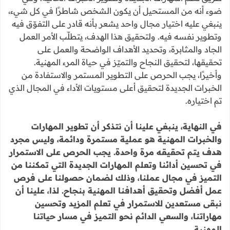
ضوء أنه من المستحيل أن يكون الشخص شاطرًا في كل شيء،
ينبغي عليه اختيار مجال واحد يشعر بأنه قادر على التفوّق فيه
وتطوير نفسه فيه. ولتحقيق هذا الهدف، يتطلّب الأمر العمل
الجاد والمثابرة، وتحديد الأهداف الواضحة والعمل على
تحقيقها، لتحقيق النجاح والتميّز في حياة المرء المهنية.
وأخيرًا، يجب الحرص على التطوير المستمر والاستفادة من
الخبرات الجديدة لتحقيق أعلى مستويات الأداء في المجال الذي
تم اختياره.
في النهاية، ينبغي علينا أن نتذكر أن تطوير المهارات
والخبرات المهنية هو عملية مستمرة ودائمة، وليس مجرد
هدف يتم تحقيقه مرة واحدة. يجب الحرص على الاستمرار
في تحسين أدائنا وتعلم المهارات الجديدة التي تمكننا من
التميز في مجال عملنا، وذلك لضمان حصولنا على فرص
عمل أفضل وتحقيق أهدافنا المهنية بنجاح. لذا، علينا أن
نبقى مستعدين للاستمرار في تعلم المزيد وتحسين
مهاراتنا، والسعي الدائم نحو التميز في مسار حياتنا
المهنية.